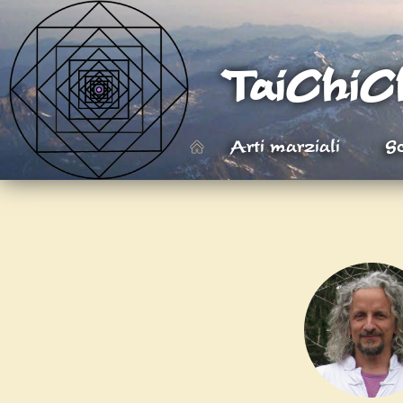
TaiChiCh
Arti marziali
Sc