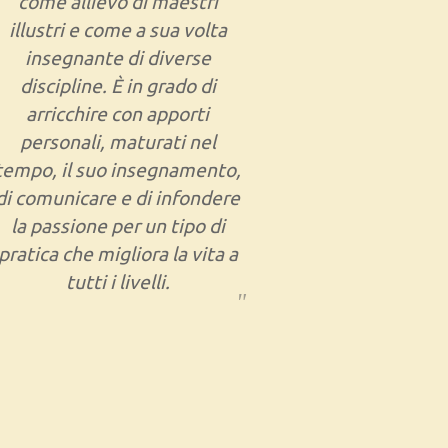
come allievo di maestri
mi ritrovo
illustri e come a sua volta
delle 
insegnante di diverse
consolidate.
discipline. È in grado di
allo xing yi
arricchire con apporti
avuto modo
personali, maturati nel
appro
tempo, il suo insegnamento,
competenze,
di comunicare e di infondere
Marco c
la passione per un tipo di
permesso 
pratica che migliora la vita a
ciò che st
tutti i livelli.
Aiutandoci
nostro co
essere 
competente
meravigli
potuto