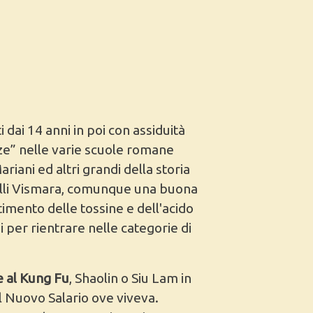
insegnan
 dai 14 anni in poi con assiduità
nze” nelle varie scuole romane
ariani ed altri grandi della storia
telli Vismara, comunque una buona
ltimento delle tossine e dell'acido
ni per rientrare nelle categorie di
e al Kung Fu
, Shaolin o Siu Lam in
l Nuovo Salario ove viveva.