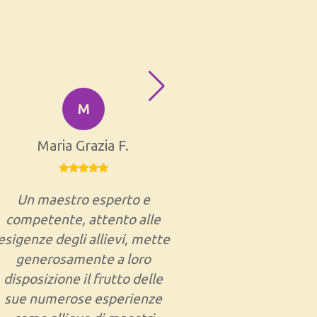
M
Maria Grazia F.
Fa
Un maestro esperto e
Marco è 
competente, attento alle
straordina
esigenze degli allievi, mette
suo allievo p
generosamente a loro
pur non
disposizione il frutto delle
intrapreso 
sue numerose esperienze
del kung fu