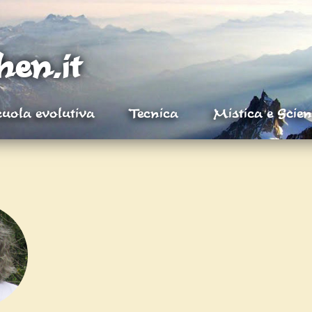
en.it
uola evolutiva
Tecnica
Mistica e Scie