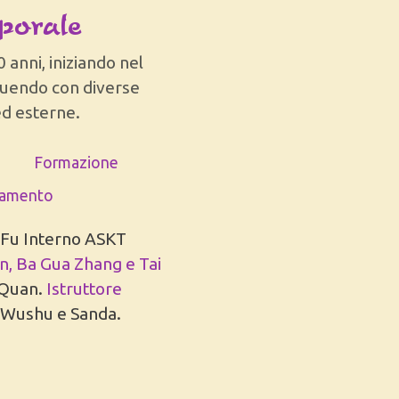
porale
0 anni, iniziando nel
guendo con diverse
ed esterne.
Formazione
namento
 Fu Interno ASKT
n, Ba Gua Zhang e Tai
n Quan.
Istruttore
i Wushu e Sanda.