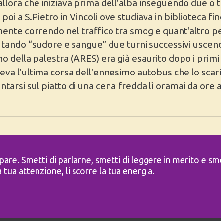
 allora che iniziava prima dell'alba inseguendo due o
poi a S.Pietro in Vincoli ove studiava in biblioteca fi
nte correndo nel traffico tra smog e quant'altro per
utando “sudore e sangue” due turni successivi uscen
o della palestra (ARES) era già esaurito dopo i prim
eva l'ultima corsa dell'ennesimo autobus che lo scaric
arsi sul piatto di una cena fredda lì oramai da ore 
upare. Smetti di parlarne, smetti di leggere in merito e s
a tua attenzione, li scorre la tua energia.