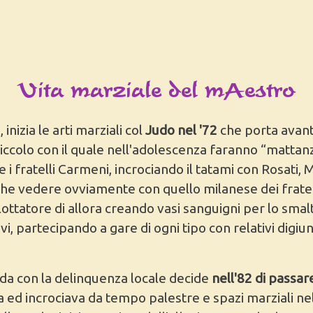
Vita marziale del mAestro
inizia le arti marziali col
Judo nel '72
che porta avanti
 piccolo con il quale nell'adolescenza faranno “matta
 i fratelli Carmeni, incrociando il tatami con Rosati, M
a che vedere ovviamente con quello milanese dei fra
a lottatore di allora creando vasi sanguigni per lo sma
ivi, partecipando a gare di ogni tipo con relativi digiu
ada con la delinquenza locale decide
nell'82 di passar
a ed incrociava da tempo palestre e spazi marziali ne