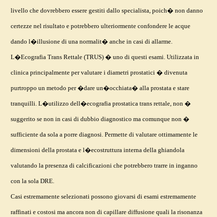
livello che dovrebbero essere gestiti dallo specialista, poich� non danno
certezze nel risultato e potrebbero ulteriormente confondere le acque
dando l�illusione di una normalit� anche in casi di allarme.
L�Ecografia Trans Rettale (TRUS) � uno di questi esami. Utilizzata in
clinica principalmente per valutare i diametri prostatici � divenuta
purtroppo un metodo per �dare un�occhiata� alla prostata e stare
tranquilli. L�utilizzo dell�ecografia prostatica trans rettale, non �
suggerito se non in casi di dubbio diagnostico ma comunque non �
sufficiente da sola a porre diagnosi. Permette di valutare ottimamente le
dimensioni della prostata e l�ecostruttura interna della ghiandola
valutando la presenza di calcificazioni che potrebbero trarre in inganno
con la sola DRE.
Casi estremamente selezionati possono giovarsi di esami estremamente
raffinati e costosi ma ancora non di capillare diffusione quali la risonanza