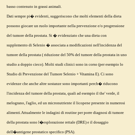
basso contenuto in grassi animali.
Dati sempre pi� evidenti, suggeriscono che molti elementi della dieta
possono giocare un ruolo importante nella prevenzione e/o progressione
del tumore della prostata. Si � evidenziato che una dieta con
supplemento di Selenio � associata a modificazioni nell'incidenza del
tumore della prostata ( riduzione del 50% del tumore della prostata in uno
studio a doppio cieco). Molti studi clinici sono in corso (per esempio lo
Studio di Prevenzione del Tumore Selenio + Vitamina E). Ci sono
evidenze che anche altre sostanze sono importanti perch� riducono
l'incidenza del tumore della prostata, quali ad esempio il the' verde, il
melograno, l'aglio, ed un micronutriente il licopene presente in numerosi
alimenti.Attualmente le indagini di routine per porre diagnosi di tumore
della prostata sono l�esplorazione rettale (DRE) e il dosaggio
dell�antigene prostatico specifico (PSA).