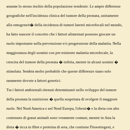
assume lo stesso rischio della popolazione residente. Le ampie differenze
geografiche nell'incidenza clinica del tumore della prostata, unitamente
alla omogeneit� della incidenza di tumori latenti microfocali nel mondo,
ha fatto nascere il concetto che i fattori alimentari possono giocare un
ruolo importante nella prevenzione e/o progressione della malattia. Nella
maggioranza degli uomini con pre-esistente malattia microfocale, la
crescita del tumore della prostata � inibita, mentre in alcuni uomini �
stimolata. Sembra molto probabile che queste differenze siano solo
raramente dovute a fattori genetici.
Tra i fattori ambientali ritenuti determinanti nello sviluppo del tumore
della prostata la nutrizione � quella sospettata di svolgere il maggiore
ruolo. Nel Nord America e nel Nord Europa, l'obesit� e la dieta con alto
contenuto di grassi animali sono veramente comuni, mentre in Asia la
dieta � ricca in fibre e proteina di soia, che contiene Fitoestrogeni, e