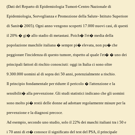
(Dati del Reparto di Epidemiologia Tumori-Centro Nazionale di
Epidemiologia, Sorveglianza e Promozione della Salute- Istituto Superiore
di Sanit� 2005). Ogni anno vengono scoperti 17.000 nuovi casi, di questi
il 20% � gi� allo stadio di metastasi. Poich� l'et� media della
popolazione maschile italiana � sempre pi� elevata, non pu� che
peggiorare l'incidenza di questo tumore, rispetto al quale l'et� � uno dei
principali fattori di rischio conosciuti: oggi in Italia ci sono oltre
9.300.000 uomini al di sopra dei 50 anni, potenzialmente a rischio.
Il principio fondamentale per ridurre il pericolo � l'attenzione e la
sensibilit� alla prevenzione. Gli studi statistici indicano che gli uomini
sono molto pi� restii delle donne ad adottare regolarmente misure per la
prevenzione e la diagnosi precoce.
Ad esempio, secondo uno studio, solo il 22% dei maschi italiani tra i 50 e
i 70 anni di et� conosce il significato del test del PSA, il principale