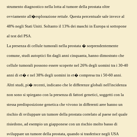
strumento diagnostico nella lotta al tumore della prostata oltre
ovviamente all�esplorazione rettale. Questa percentuale sale invece al
48% negli Stati Uniti. Soltanto il 13% dei maschi in Europa si sottopone
al test del PSA.
La presenza di cellule tumorali nella prostata � sorprendentemente
comune, studi autoptici fin dagli anni cinquanta, hanno dimostrato che
cellule tumorali possono essere scoperte nel 26% degli uomini tra i 30-40
anni di et� e nel 38% degli uomini in et� compresa tra i 50-60 anni.
Altri studi, pi� recenti, indicano che le differenze globali nell'incidenza
non sono si spiegano con la presenza di fattori genetici, soggetti con la
stessa predisposizione genetica che vivono in differenti aree hanno un
rischio di sviluppare un tumore della prostata correlato al paese nel quale
risiedono, ad esempio un giapponese con un rischio molto basso di
sviluppare un tumore della prostata, quando si trasferisce negli USA