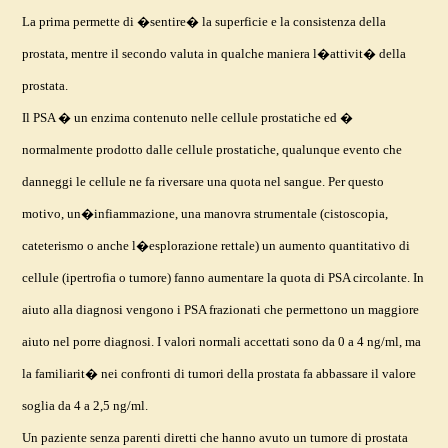
La prima permette di �sentire� la superficie e la consistenza della
prostata, mentre il secondo valuta in qualche maniera l�attivit� della
prostata.
Il PSA � un enzima contenuto nelle cellule prostatiche ed �
normalmente prodotto dalle cellule prostatiche, qualunque evento che
danneggi le cellule ne fa riversare una quota nel sangue. Per questo
motivo, un�infiammazione, una manovra strumentale (cistoscopia,
cateterismo o anche l�esplorazione rettale) un aumento quantitativo di
cellule (ipertrofia o tumore) fanno aumentare la quota di PSA circolante. In
aiuto alla diagnosi vengono i PSA frazionati che permettono un maggiore
aiuto nel porre diagnosi. I valori normali accettati sono da 0 a 4 ng/ml, ma
la familiarit� nei confronti di tumori della prostata fa abbassare il valore
soglia da 4 a 2,5 ng/ml.
Un paziente senza parenti diretti che hanno avuto un tumore di prostata