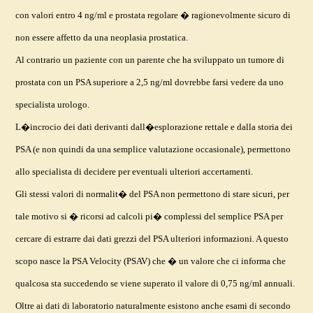
con valori entro 4 ng/ml e prostata regolare � ragionevolmente sicuro di
non essere affetto da una neoplasia prostatica.
Al contrario un paziente con un parente che ha sviluppato un tumore di
prostata con un PSA superiore a 2,5 ng/ml dovrebbe farsi vedere da uno
specialista urologo.
L�incrocio dei dati derivanti dall�esplorazione rettale e dalla storia dei
PSA (e non quindi da una semplice valutazione occasionale), permettono
allo specialista di decidere per eventuali ulteriori accertamenti.
Gli stessi valori di normalit� del PSA non permettono di stare sicuri, per
tale motivo si � ricorsi ad calcoli pi� complessi del semplice PSA per
cercare di estrarre dai dati grezzi del PSA ulteriori informazioni. A questo
scopo nasce la PSA Velocity (PSAV) che � un valore che ci informa che
qualcosa sta succedendo se viene superato il valore di 0,75 ng/ml annuali.
Oltre ai dati di laboratorio naturalmente esistono anche esami di secondo