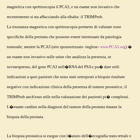
magnetica con spettroscopia il PCA3, e un esame non invasivo che
recentemente si sta affacciando alla ribalta: il TRIMProb.
La risonanza magnetica con spettroscopia permette di valutare zone
specifiche della prostata che possono essere interessate da patologia
tumorale; mentre la PCA3 (sito sponsorizzato -inglese-
www.PCA3.org
) �
un esame non invasivo sulle urine che analizza la presenza, se
sovraespresso, del gene PCA3 nell�RNA del PSA e pu� dare utili
indicazioni a quei pazienti che sono stati sottoposti a biopsie risultate
negative con indicazione clinica della presenza di tumore prostatico; il
TRIMProb anch'esso utile nella valutazione dei pazienti pi� complessi.
L�esame cardine nella diagnosi del tumore della prostata rimane la
biopsia della prostata.
La biopsia prostatica si esegue con l�aiuto dell�ecografia trans rettale e