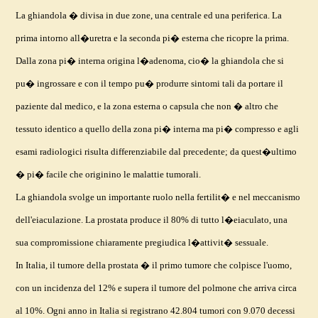
La ghiandola � divisa in due zone, una centrale ed una periferica. La
prima intorno all�uretra e la seconda pi� esterna che ricopre la prima.
Dalla zona pi� interna origina l�adenoma, cio� la ghiandola che si
pu� ingrossare e con il tempo pu� produrre sintomi tali da portare il
paziente dal medico, e la zona esterna o capsula che non � altro che
tessuto identico a quello della zona pi� interna ma pi� compresso e agli
esami radiologici risulta differenziabile dal precedente; da quest�ultimo
� pi� facile che originino le malattie tumorali.
La ghiandola svolge un importante ruolo nella fertilit� e nel meccanismo
dell'eiaculazione. La prostata produce il 80% di tutto l�eiaculato, una
sua compromissione chiaramente pregiudica l�attivit� sessuale.
In Italia, il tumore della prostata � il primo tumore che colpisce l'uomo,
con un incidenza del 12% e supera il tumore del polmone che arriva circa
al 10%. Ogni anno in Italia si registrano 42.804 tumori con 9.070 decessi