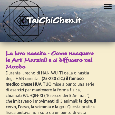
TaiChiChen.it
La loro nascita - Come nacquero
le Arti Marziali e si diffusero nel
Mondo
Durante il regno di HAN-WU-TI della dinastia
degli HAN orientali
(25-220 d.C.) il famoso
medico cinese HUA TUO
mise a punto una serie
di esercizi per mantenere la forma fisica,
chiamati WU-QIN-XI ("Esercizi dei 5 Animali"),
che imitavano i movimenti di 5 animali:
la tigre, il
cervo, l’orso, la scimmia e la gru
. Questa pratica
fisica aiutava non solo da un punto di vista