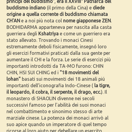
principi del buddismo"
,
era il XXVIII° Patriarca del
buddismo indiano
(il primo della Cina) e
diede
origine a quella corrente di buddismo chiamata
CH'AN
e a noi più nota col
nome giapponese ZEN
.
BODHIDARMA apparteneva per nascita alla casta
guerriera degli
Kshatriya
e come un guerriero era
stato allevato. Trovando i monaci Cinesi
estremamente deboli fisicamente, insegnó loro
gli esercizi formativi praticati dalla sua gente per
aumentare il CHI e la forza. Le serie di esercizi più
importanti introdotti da TA-MO furono: CHIN
CHIN, HSI SUI CHING ed i
"18 movimenti del
lohan"
basati sui movimenti dei 18 animali piú
importanti dell’iconografia Indo-Cinese (
la tigre,
il leopardo, il cobra, il serpente, il drago, ecc.
). Il
monastero di SHAOLIN divenne nei secoli
successivi famoso per l'abilità dei suoi monaci
nel combattimento e sinonimo stesso di arte
marziale cinese. La potenza dei monaci arrivò al
suo apice quando un imperatore di quel tempo
ricorse al loro aiuto per debellare un esercito