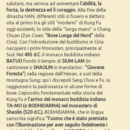
salutare, ma serviva ad aumentare
l’abilità, la
forza, la destrezza ed il coraggio
. Alla fine della
dinastia HAN, differenti stili si fusero e dettero
vita al primo tra gli stili "moderni" di Kung Fu
oggi esistenti, lo stile della "lunga mano" o Chang
Chuan (Zan Ciuen:
"Boxe Lunga del Nord"
della
Cina). Con l’introduzione del buddismo in Cina
nacquero i primi Monasteri, principalmente al
Sud. Nel
495 d.C.
il monaco buddista indiano
BATUO
fondò il tempio di
SIUM-LAM
(in
cantonese o
SHAOLIN
in mandarino :
"Giovane
Foresta"
) nella regione dell'Henan, a sud della
montagna Sung; qui i discepoli Seng Chou e Fu Ju
raggiunsero la padronanza in alcune forme di
boxe. L’episodio fondamentale nella storia del
Kung Fu é
l’arrivo del monaco buddista indiano
TA-MO (o BODHIDARMA) nel monastero di
Shaolin (520 d.C.).
BODHIDARMA, che in lingua
sanscrita significa
"l’uomo che é stato premiato
con l’illuminazione per aver seguito fedelmente i