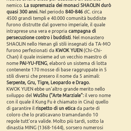
nemico.
La supremazia dei monaci SHAOLIN durò
quasi 300 anni.
Nel periodo
840-846
dC. circa
4500 grandi templi e 40.000 comunità buddiste
furono distrutte dal governo imperiale, il quale
intraprese una vera e propria
campagna di
persecuzione contro i buddisti
. Nel monastero
SHAOLIN nello Henan gli stili insegnati da TA-MO
furono perfezionati da
KWOK YUEN
(Chi-Chi-
Chan) il quale insieme ad un vecchio maestro di
nome
PAI-YU-FENG
, elaboró un sistema di lotta
contenente 170 mosse di base raggruppate in 5
stili diversi che presero il nome da 5 animali:
Serpente, Gru, Tigre, Leopardo e Drago.
KWOK YUEN ebbe un'altro grande merito nello
sviluppo del
WuShu ("Arte Marziale":
il vero nome
con il quale il Kung Fu è chiamato in Cina) quello
di garantire il
rispetto di un etica
da parte di
coloro che lo praticavano tramandando 10
regole tutt'ora valide. Molto più tardi, sotto la
dinastia MING (1368-1644), sorsero numerosi