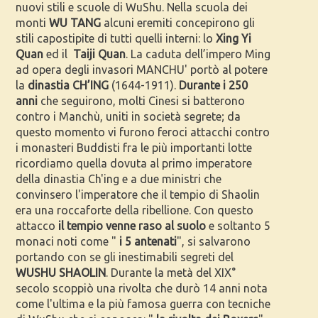
nuovi stili e scuole di WuShu. Nella scuola dei
monti
WU TANG
alcuni eremiti concepirono gli
stili capostipite di tutti quelli interni: lo
Xing Yi
Quan
ed il
Taiji Quan
. La caduta dell’impero Ming
ad opera degli invasori MANCHU' portò al potere
la
dinastia CH’ING
(1644-1911).
Durante i 250
anni
che seguirono, molti Cinesi si batterono
contro i Manchù, uniti in società segrete; da
questo momento vi furono feroci attacchi contro
i monasteri Buddisti fra le più importanti lotte
ricordiamo quella dovuta al primo imperatore
della dinastia Ch'ing e a due ministri che
convinsero l'imperatore che il tempio di Shaolin
era una roccaforte della ribellione. Con questo
attacco
il tempio venne raso al suolo
e soltanto 5
monaci noti come "
i 5 antenati
", si salvarono
portando con se gli inestimabili segreti del
WUSHU SHAOLIN
. Durante la metà del XIX°
secolo scoppiò una rivolta che durò 14 anni nota
come l'ultima e la più famosa guerra con tecniche