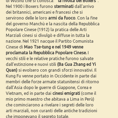
di WuShu che si conosca: "
la rivolta dei Boxers
".
Nel 1900 i Boxers furono
sterminati
dall'arrivo
dei britannici, americani e francesi che si
servirono delle le loro
armi da fuoco
. Con la fine
del governo Manchù e la nascita della Repubblica
Popolare Cinese (1912) la pratica delle Arti
Marziali cinesi si divulgò e diffuse in tutta la
nazione. Nel 1921 nacque il Partito Comunista
Cinese di
Mao Tse-tung e nel 1949 venne
proclamata la Repubblica Popolare Cinese.
I
vecchi stili e le relative pratiche furono salvate
dall’estinzione e nuovi stili
(Ba Gua Zhang ed Yi
Quan)
si evolsero con grandi sforzi innovativi. Il
Kung Fu venne portato in Occidente in parte dai
membri delle forze armate statunitensi di ritorno
dall’Asia dopo le guerre di Giappone, Corea e
Vietnam, ed in parte dai
cinesi emigrati
(come il
mio primo maestro che abitava a Lima in Perù)
che cominciarono a rivelare i segreti delle loro
arti marziali, non curanti delle antiche tradizioni
che imponevano il segreto totale.