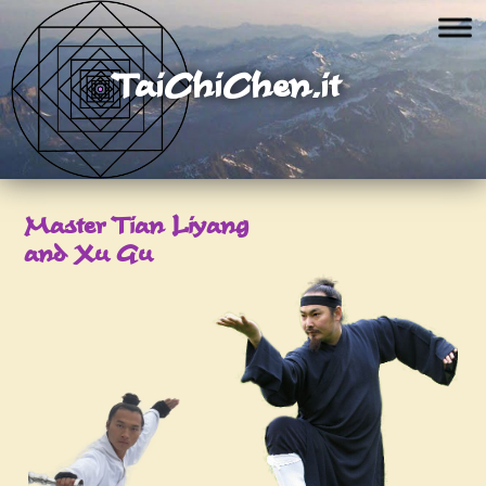
TaiChiChen.it
Master Tian Liyang
and Xu Gu