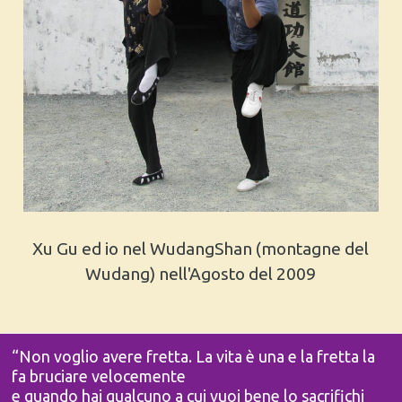
Xu Gu ed io nel WudangShan (montagne del
Wudang) nell'Agosto del 2009
“Non voglio avere fretta. La vita è una e la fretta la
fa bruciare velocemente
e quando hai qualcuno a cui vuoi bene lo sacrifichi