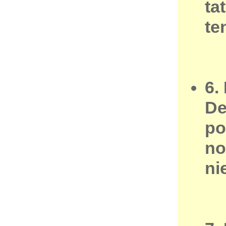
ta
te
6.
De
po
no
ni