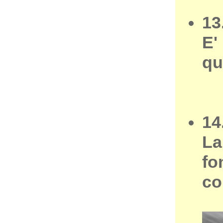
13
E'
qu
14
La
fo
co