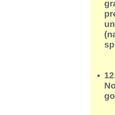
gr
pr
un
(n
sp
12
No
go