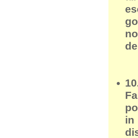
es
go
no
de
10
Fa
po
in
di