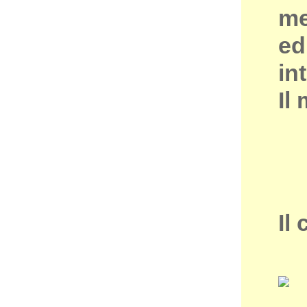
me
ed
in
Il
Il