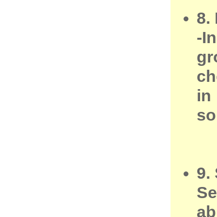
8.
-I
gr
ch
in
so
9.
Se
ab