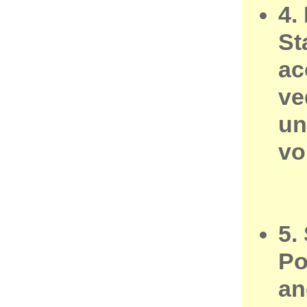
4.
St
ac
ve
un
vo
5.
Po
an