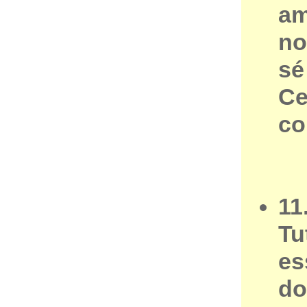
am
no
sé
Ce
co
11
Tu
es
do