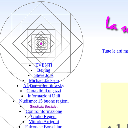
Tutte le arti ma
EVENTI
Beijing
Steve Jobs
Michael Jackson
Alejandro Jodorowsky
Carta diritti ragazzi
Informazioni Utili
Nudismo: 15 buone ragioni
Giustizia Sociale:
Controinformazione
Giulio Regeni
Vittorio Arrigoni
1.
Falcone e Borsellino