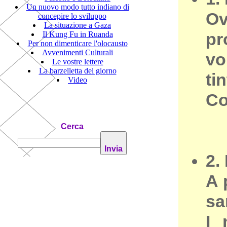
Un nuovo modo tutto indiano di
Ov
concepire lo sviluppo
La situazione a Gaza
pr
Il Kung Fu in Ruanda
Per non dimenticare l'olocausto
Avvenimenti Culturali
vo
Le vostre lettere
La barzelletta del giorno
ti
Video
Co
Cerca
2.
A 
sa
I 