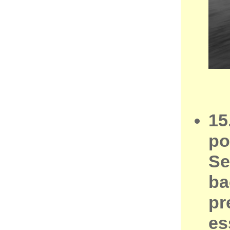
15
po
Se
ba
pr
es