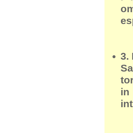
om
es
3.
Sa
to
in
in