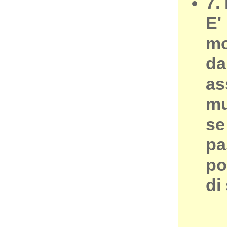
7.
E'
mo
da
as
mu
se
pa
po
di